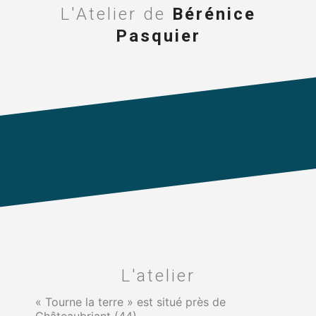
L'Atelier de
Bérénice
Pasquier
L'atelier
« Tourne la terre » est situé près de